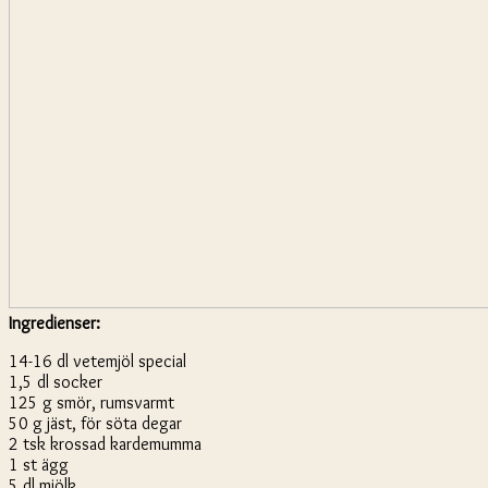
Ingredienser:
14-16 dl vetemjöl special
1,5 dl socker
125 g smör, rumsvarmt
50 g jäst, för söta degar
2 tsk krossad kardemumma
1 st ägg
5 dl mjölk