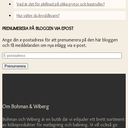
Vad är det för skillnad på olika grytor och kastruller?
Hur väljer du kryddkvarn?
PRENUMERERA PÅ BLOGGEN VIA EPOST
Ange din e-postadress för att prenumerera på den här bloggen
och få meddelanden om nya inlägg via e-post.
E-
postadress
Om Bohman & Wiberg
Bohman och Wiberg är en butik där vi erbjuder ett brett sortiment
av köksprodukter för matlagning och bakning. Vi vill också ge