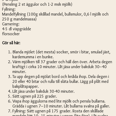
(Pensling 2 st äggulor och 1-2 msk mjölk)
Fyllning:
Mandelfyllning (100g skållad mandel, bullsmulor, 0,6 l mjölk och
250 g mandelmassa)
Garnering:
4-5 dl vispgrädde
florsocker
Gör så här:
Blanda mjölet (det mesta) socker, smör i bitar, smulad jäst,
kardemumma i en bunke.
Värm mjölken till 37 grader och häll den över. Arbeta degen
kraftigt i cirka 10 minuter. Låt jäsa under bakduk 30–40
minuter.
Ta upp degen på mjölat bord och knåda ihop. Dela degen i
20 eller 40 bitar och rulla till släta bullar. Lägg på plåt med
bakplåtspapper.
Låt jäsa under bakduk 30-40 minuter.
Sätt ugnen på 225 grader.
Vispa ihop äggulorna med lite mjölk och pensla bullarna.
Grädda i ugnen 7–10 minuter. Låt bullarna svalna på galler.
Fyllning: Sätt ugnen på 175 grader. Rosta den skållade
mandeln lätt 10–15 minuter i ugnen (lite färg). Låt svalna