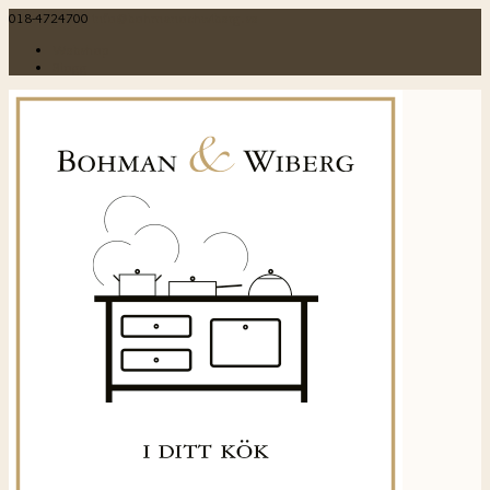
018-4724700
info@bohmanochwiberg.se
Webshop
Blogg