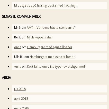
Middagstips på krämig pasta med kyckling!
SENASTE KOMMENTARER
Mr B
om
AMT – Världens bästa stekpanna?
Berit
om
Mjuk Pepparkaka
Anna
om
Hamburgare med egna tillbehör
Ulla B-J
om
Hamburgare med egna tillbehör
Anna
om
Kort fakta om olika typer av stekpannor!
ARKIV
juli 2018
april 2018
mars 2018