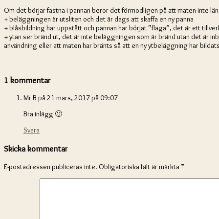
Om det börjar fastna i pannan beror det förmodligen på att maten inte l
+ beläggningen är utsliten och det är dags att skaffa en ny panna
+ blåsbildning har uppstått och pannan har börjat ”flaga”, det är ett till
+ ytan ser bränd ut, det är inte beläggningen som är bränd utan det är inb
användning eller att maten har bränts så att en ny ytbeläggning har bildats
1 kommentar
Mr B
på 21 mars, 2017 på 09:07
Bra inlägg 🙂
Svara
Skicka kommentar
E-postadressen publiceras inte.
Obligatoriska fält är märkta
*