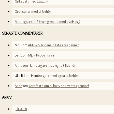
Grillspett med tzatziki
Grönsaker med tillbehör
Middagstips på krämig pasta med kyckling!
SENASTE KOMMENTARER
Mr B
om
AMT – Världens bästa stekpanna?
Berit
om
Mjuk Pepparkaka
Anna
om
Hamburgare med egna tillbehör
Ulla B-J
om
Hamburgare med egna tillbehör
Anna
om
Kort fakta om olika typer av stekpannor!
ARKIV
juli 2018