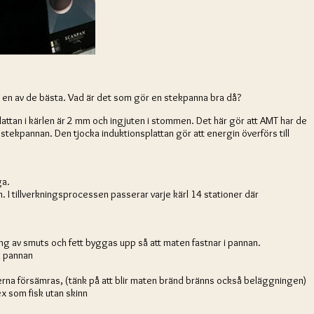
 är en av de bästa. Vad är det som gör en stekpanna bra då?
ttan i kärlen är 2 mm och ingjuten i stommen. Det här gör att AMT har de
ekpannan. Den tjocka induktionsplattan gör att energin överförs till
ga.
 I tillverkningsprocessen passerar varje kärl 14 stationer där
ng av smuts och fett byggas upp så att maten fastnar i pannan.
å pannan
rna försämras, (tänk på att blir maten bränd bränns också beläggningen)
x som fisk utan skinn