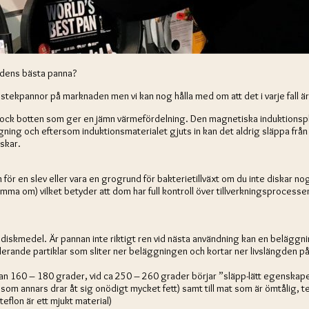
rldens bästa panna?
bra stekpannor på marknaden men vi kan nog hålla med om att det i varje fall
jock botten som ger en jämn värmefördelning. Den magnetiska induktionspla
g och eftersom induktionsmaterialet gjuts in kan det aldrig släppa från st
nskar.
för en slev eller vara en grogrund för bakterietillväxt om du inte diskar no
 om) vilket betyder att dom har full kontroll över tillverkningsprocessen.
diskmedel. Är pannan inte riktigt ren vid nästa användning kan en beläggni
lerande partiklar som sliter ner beläggningen och kortar ner livslängden p
an 160 – 180 grader, vid ca 250 – 260 grader börjar ”släpp-lätt egenskape
som annars drar åt sig onödigt mycket fett) samt till mat som är ömtålig, te
teflon är ett mjukt material)