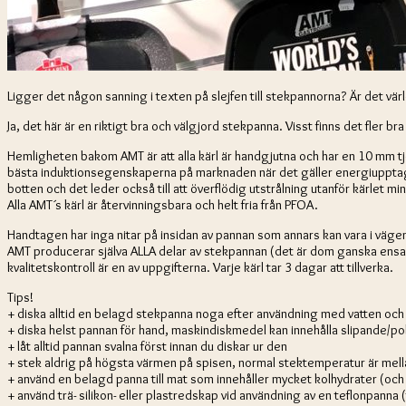
Ligger det någon sanning i texten på slejfen till stekpannorna? Är det vä
Ja, det här är en riktigt bra och välgjord stekpanna. Visst finns det fler 
Hemligheten bakom AMT är att alla kärl är handgjutna och har en 10 mm t
bästa induktionsegenskaperna på marknaden när det gäller energiupptagnin
botten och det leder också till att överflödig utstrålning utanför kärlet mi
Alla AMT´s kärl är återvinningsbara och helt fria från PFOA.
Handtagen har inga nitar på insidan av pannan som annars kan vara i vägen 
AMT producerar själva ALLA delar av stekpannan (det är dom ganska ensamma
kvalitetskontroll är en av uppgifterna. Varje kärl tar 3 dagar att tillverka.
Tips!
+ diska alltid en belagd stekpanna noga efter användning med vatten och 
+ diska helst pannan för hand, maskindiskmedel kan innehålla slipande/po
+ låt alltid pannan svalna först innan du diskar ur den
+ stek aldrig på högsta värmen på spisen, normal stektemperatur är mell
+ använd en belagd panna till mat som innehåller mycket kolhydrater (och 
+ använd trä- silikon- eller plastredskap vid användning av en teflonpanna (