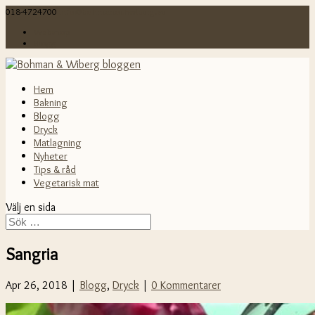
018-4724700
info@bohmanochwiberg.se
Webshop
Blogg
Hem
Bakning
Blogg
Dryck
Matlagning
Nyheter
Tips & råd
Vegetarisk mat
Välj en sida
Sangria
Apr 26, 2018 |
Blogg
,
Dryck
|
0 Kommentarer