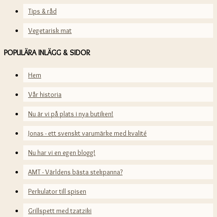
Tips & råd
Vegetarisk mat
POPULÄRA INLÄGG & SIDOR
Hem
Vår historia
Nu är vi på plats i nya butiken!
Jonas - ett svenskt varumärke med kvalité
Nu har vi en egen blogg!
AMT - Världens bästa stekpanna?
Perkulator till spisen
Grillspett med tzatziki