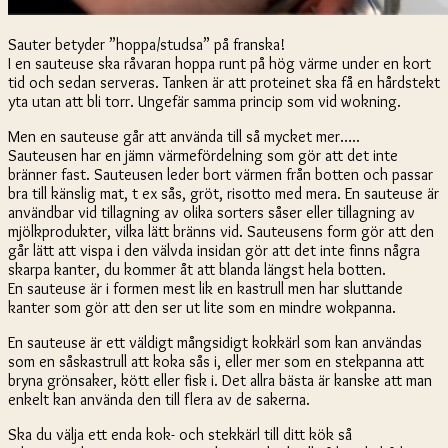
Sauter betyder ”hoppa/studsa” på franska!
I en sauteuse ska råvaran hoppa runt på hög värme under en kort
tid och sedan serveras. Tanken är att proteinet ska få en hårdstekt
yta utan att bli torr. Ungefär samma princip som vid wokning.
Men en sauteuse går att använda till så mycket mer…..
Sauteusen har en jämn värmefördelning som gör att det inte
bränner fast. Sauteusen leder bort värmen från botten och passar
bra till känslig mat, t ex sås, gröt, risotto med mera. En sauteuse är
användbar vid tillagning av olika sorters såser eller tillagning av
mjölkprodukter, vilka lätt bränns vid. Sauteusens form gör att den
går lätt att vispa i den välvda insidan gör att det inte finns några
skarpa kanter, du kommer åt att blanda längst hela botten.
En sauteuse är i formen mest lik en kastrull men har sluttande
kanter som gör att den ser ut lite som en mindre wokpanna.
En sauteuse är ett väldigt mångsidigt kokkärl som kan användas
som en såskastrull att koka sås i, eller mer som en stekpanna att
bryna grönsaker, kött eller fisk i. Det allra bästa är kanske att man
enkelt kan använda den till flera av de sakerna.
Ska du välja ett enda kok- och stekkärl till ditt kök så