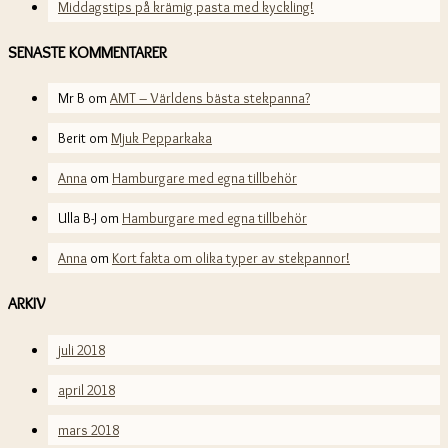
Middagstips på krämig pasta med kyckling!
SENASTE KOMMENTARER
Mr B
om
AMT – Världens bästa stekpanna?
Berit
om
Mjuk Pepparkaka
Anna
om
Hamburgare med egna tillbehör
Ulla B-J
om
Hamburgare med egna tillbehör
Anna
om
Kort fakta om olika typer av stekpannor!
ARKIV
juli 2018
april 2018
mars 2018