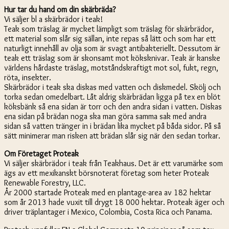
Hur tar du hand om din skärbräda?
Vi säljer bl a skärbrädor i teak!
Teak som träslag är mycket lämpligt som träslag för skärbrädor,
ett material som slår sig sällan, inte repas så lätt och som har ett
naturligt innehåll av olja som är svagt antibakteriellt. Dessutom är
teak ett träslag som är skonsamt mot köksknivar. Teak är kanske
världens hårdaste träslag, motståndskraftigt mot sol, fukt, regn,
röta, insekter.
Skärbrädor i teak ska diskas med vatten och diskmedel. Skölj och
torka sedan omedelbart. Låt aldrig skärbrädan ligga på tex en blöt
köksbänk så ena sidan är torr och den andra sidan i vatten. Diskas
ena sidan på brädan noga ska man göra samma sak med andra
sidan så vatten tränger in i brädan lika mycket på båda sidor. På så
sätt minimerar man risken att brädan slår sig när den sedan torkar.
Om Företaget Proteak
Vi säljer skärbrädor i teak från Teakhaus. Det är ett varumärke som
ägs av ett mexikanskt börsnoterat företag som heter Proteak
Renewable Forestry, LLC.
År 2000 startade Proteak med en plantage-area av 182 hektar
som år 2013 hade vuxit till drygt 18 000 hektar. Proteak äger och
driver träplantager i Mexico, Colombia, Costa Rica och Panama.