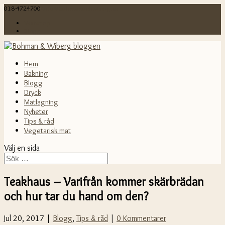
018-4724700
info@bohmanochwiberg.se
Webshop
Blogg
Hem
Bakning
Blogg
Dryck
Matlagning
Nyheter
Tips & råd
Vegetarisk mat
Välj en sida
Teakhaus – Varifrån kommer skärbrädan
och hur tar du hand om den?
Jul 20, 2017 |
Blogg
,
Tips & råd
|
0 Kommentarer