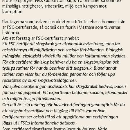
Proteak uppfyller FN.s Global Compacts 10 principer så som tex
mänskliga rättigheter, arbetsrätt, miljö och kampen mot
korruption.
Plantagerna som teaken i produkterna från Teakhaus kommer från
är FSC-certifierade, så också den fabrik i Vietnam som tillverkar
brädorna.
Att ett företag är FSC-certifierat innebär:
Ett FSC-certifierat skogsbruk ger ekonomisk avkastning, men tar
också hänsyn till miljövärden och sociala förhållanden. Biologisk
mångfald, ekologiskt värdefulla miljöer och kulturminnen skyddas.
För att certifiera din skog behöver du ha en skogsbruksplan och
tydliga rutiner för hur du bedriver ditt skogsbruk. Bland annat
rutiner som visar hur du förbereder, genomför och följer upp
resultaten av olika skogsskötselåtgärder.
Vid själva certifieringen undersökts hur skogsbruket bedrivs, både i
fält och på papperet. Ett expertteam bedömer sociala, ekonomiska
och miljömässiga förhållanden.
Om allt är i sin ordning när huvudcertifieringen genomförts får du
ett skogsbrukscertifikat och tillgång till FSC:s varumärke.
Certifieraren ser också till så att uppgifterna om certifieringen
läggs ut i FSC:s internationella databas.
Som certifierad skogsägare kontrolleras du årligen. Varje