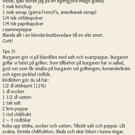
vitlök, själv körde jag på en egengjord inlagd gurka)
1 msk ketchup
1 msk senap (gärna French’s, amerikansk senap)
1/4 tsk vitlökspulver
1/4 tsk paprikapulver
cayennepeppar
Blanda allt i en blender/matberedare till en slät smet.
Gott!
Tips 3!
Burgaren gör vi på blandfärs med salt och svartpeppar. Burgaren
grillar vi helst på grillen. Som tillbehör på burgaren har vi sallad,
god ost som får smälta på burgaren vid grillningen, korianderkräm
och egen picklad rödlök.
Rödlöken gör du så här:
1/2
dl ättiksprit (12%)
1
dl socker
1 1/2
dl vatten
1
tsk salt
2
krm peppar
1
röd chilifrukt
2
–
3
rödlökar
Koka upp ättika, socker och vatten. Tillsätt salt och peppar. Låt
svalna. Strimla chilifrukten. Skala och skär löken i tunna ringar.