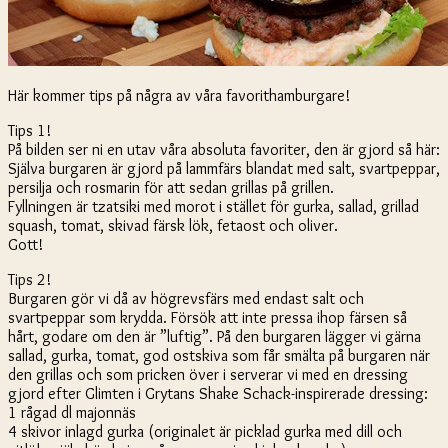
Här kommer tips på några av våra favorithamburgare!
Tips 1!
På bilden ser ni en utav våra absoluta favoriter, den är gjord så här:
Själva burgaren är gjord på lammfärs blandat med salt, svartpeppar,
persilja och rosmarin för att sedan grillas på grillen.
Fyllningen är tzatsiki med morot i stället för gurka, sallad, grillad
squash, tomat, skivad färsk lök, fetaost och oliver.
Gott!
Tips 2!
Burgaren gör vi då av högrevsfärs med endast salt och
svartpeppar som krydda. Försök att inte pressa ihop färsen så
hårt, godare om den är ”luftig”. På den burgaren lägger vi gärna
sallad, gurka, tomat, god ostskiva som får smälta på burgaren när
den grillas och som pricken över i serverar vi med en dressing
gjord efter Glimten i Grytans Shake Schack-inspirerade dressing:
1 rågad dl majonnäs
4 skivor inlagd gurka (originalet är picklad gurka med dill och