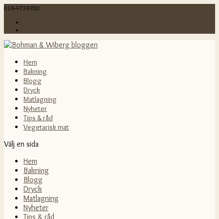
018-4724700
info@bohmanochwiberg.se
Webshop
Blogg
Hem
Bakning
Blogg
Dryck
Matlagning
Nyheter
Tips & råd
Vegetarisk mat
Välj en sida
Hem
Bakning
Blogg
Dryck
Matlagning
Nyheter
Tips & råd